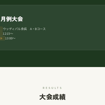
月月例大会
ウッディパル余呉 A・Bコース
12:15〜
13:00〜
ト
RESULTS
大会成績