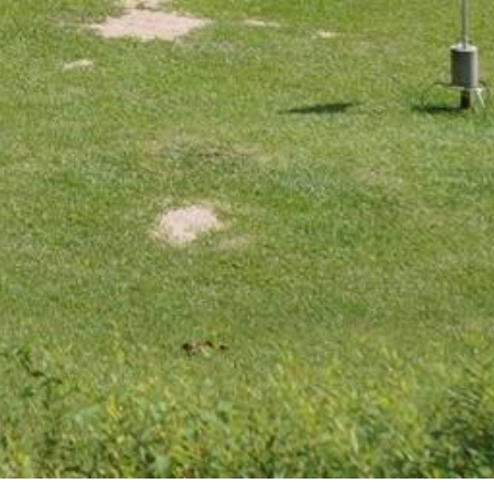
ERIENCE / INFO
ぶ・体験
辺観光
ベント情報
クセス
客様の声
くあるご質問