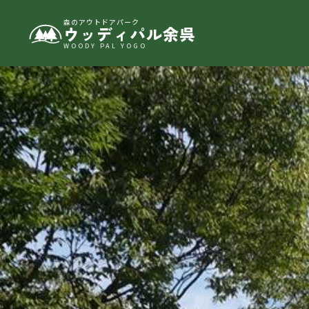
森のアウトドアパーク
ウッディパル余呉
WOODY PAL YOGO
ウッディパル余呉