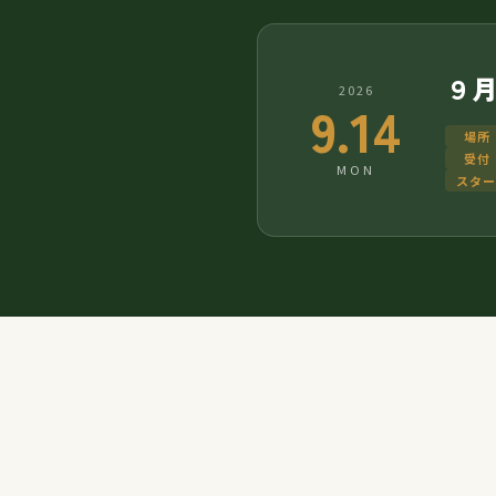
９
2026
9.14
場所
受付
MON
スター