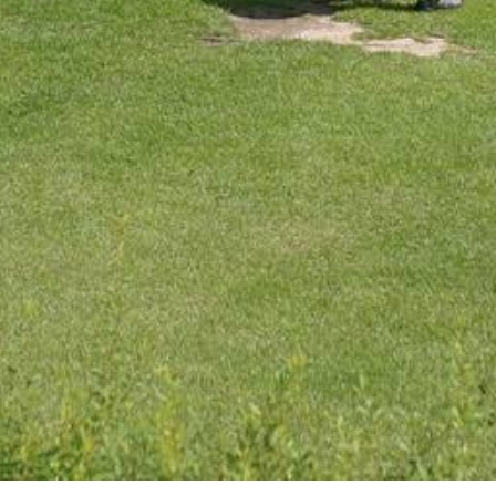
PLAY / EAT
EXP
お食事一覧
遊
周
バーベキュー（日帰り）
イ
ラーケーション
ア
レストランぱるむ
お
森の食卓（宿泊者向け）
よ
お弁当・パック料理
VILLA — 1日2組限定
森の一棟貸し・ヴィラ
詳細・ご予約 →